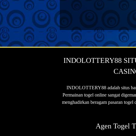
INDOLOTTERY88 SIT
CASIN
INDOLOTTERY88 adalah situs bandar
Permainan togel online sangat digem
menghadirkan beragam pasaran togel d
Agen Togel T