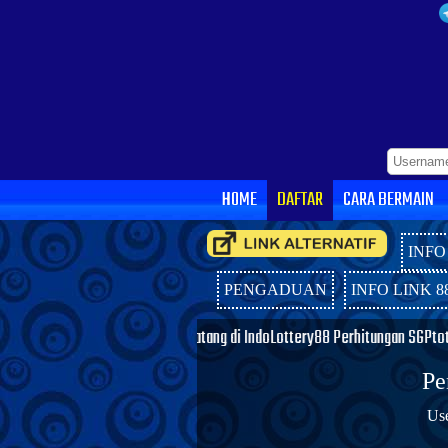
HOME
DAFTAR
CARA BERMAIN
INFO
PENGADUAN
INFO LINK 
Selamat datang di IndoLottery88 Perhitungan SGPtoto menggu
Pe
Us