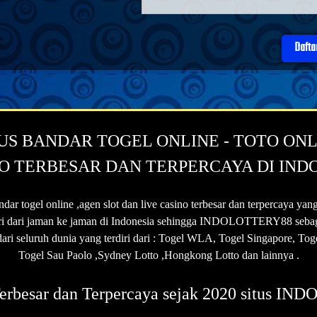
Dafta
US BANDAR TOGEL ONLINE - TOTO ONLI
O TERBESAR DAN TERPERCAYA DI IND
 togel online ,agen slot dan live casino terbesar dan terpercaya y
ari dari jaman ke jaman di Indonesia sehingga INDOLOTTERY88 sebagai
ari seluruh dunia yang terdiri dari : Togel WLA, Togel Singapore, To
Togel Sau Paolo ,Sydney Lotto ,Hongkong Lotto dan lainnya .
erbesar dan Terpercaya sejak 2020 situs 