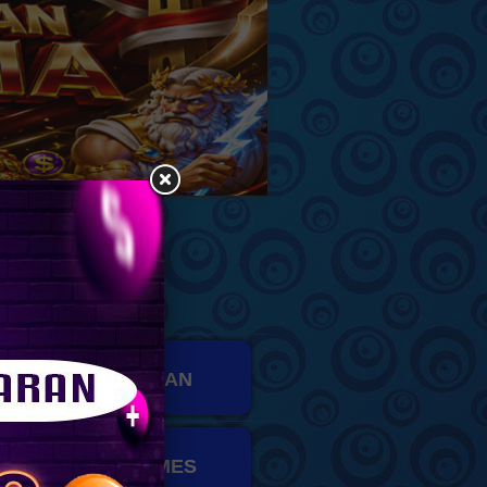
TEMBAK IKAN
TABLE GAMES