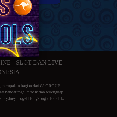
NE - SLOT DAN LIVE
ONESIA
ang merupakan bagian dari 88 GROUP
 bandar togel terbaik dan terlengkap
gel Sydney, Togel Hongkong / Toto Hk,