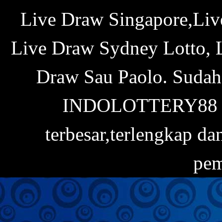
Live Draw Singapore,Liv
Live Draw Sydney Lotto, 
Draw Sau Paolo. Sudah 
INDOLOTTERY88 ada
terbesar,terlengkap d
pem