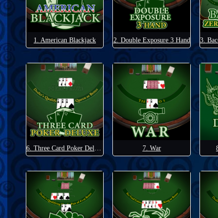
1. American Blackjack
2. Double Exposure 3 Hand
6. Three Card Poker Deluxe
7. War