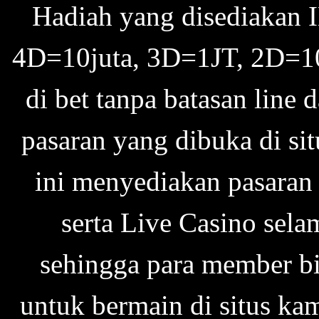
Hadiah yang disediaka
4D=10juta, 3D=1JT, 2D=100
di bet tanpa batasan line
pasaran yang dibuka di sit
ini menyediakan pasaran 
serta Live Casino sel
sehingga para member bi
untuk bermain di situs ka