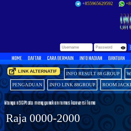
+855965629592
+8
HOME
DAFTAR
CARA BERMAIN
INFO HADIAH
BANTUAN
INFO RESULT 88 GROUP
W
PENGADUAN
INFO LINK 88GROUP
ROOM JACK
a
Raja 0000-2000