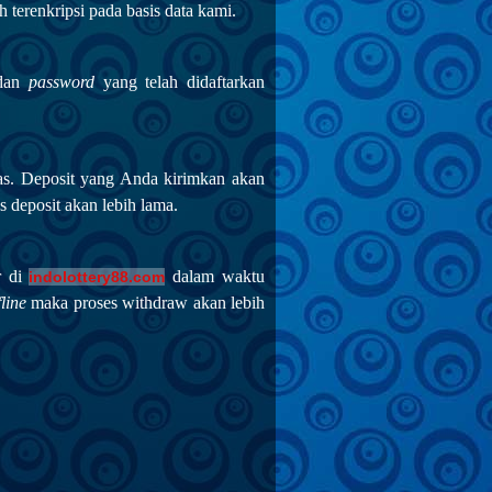
terenkripsi pada basis data kami.
dan
password
yang telah didaftarkan
las. Deposit yang Anda kirimkan akan
 deposit akan lebih lama.
r di
dalam waktu
indolottery88.com
fline
maka proses withdraw akan lebih