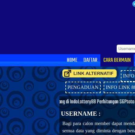
HOME
DAFTAR
CARA BERMAIN
INFO
PENGADUAN
INFO LINK 
Selamat datang di IndoLottery88 Perhitungan SGPtoto menggun
USERNAME :
Bagi para calon member dapat mend
semua data yang diminta dengan bena