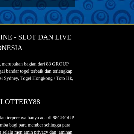
NE - SLOT DAN LIVE
ONESIA
ang merupakan bagian dari 88 GROUP
 bandar togel terbaik dan terlengkap
gel Sydney, Togel Hongkong / Toto Hk,
INDOLOTTERY88
t dan terpercaya hanya ada di 88GROUP.
mba bagi para member sehingga para
selalu menjamin privacy dan jaminan