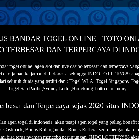
US BANDAR TOGEL ONLINE - TOTO ONLI
O TERBESAR DAN TERPERCAYA DI IND
 togel online ,agen slot dan live casino terbesar dan terpercaya y
ari dari jaman ke jaman di Indonesia sehingga INDOLOTTERY88 sebagai
ari seluruh dunia yang terdiri dari : Togel WLA, Togel Singapore, To
Togel Sau Paolo ,Sydney Lotto ,Hongkong Lotto dan lainnya .
erbesar dan Terpercaya sejak 2020 situs 
n agen togel di indonesia, akan tetapi agen togel yang paling bonafi
 Cashback, Bonus Rollingan dan Bonus Refferal serta mengadakan lo
 kami bisa terus nyaman mencoba peruntungan. INDOLOTTERY88 akan 