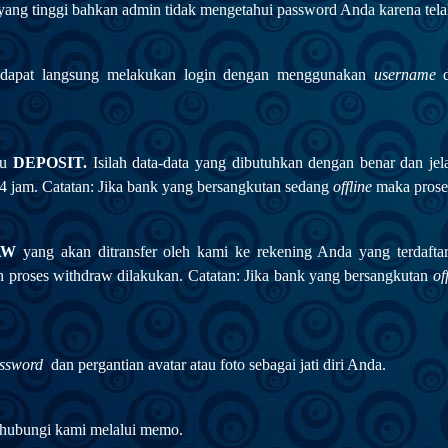
ang tinggi bahkan admin tidak mengetahui password Anda karena telah 
a dapat langsung melakukan login dengan menggunakan
username
nu
DEPOSIT.
Isilah data-data yang dibutuhkan dengan benar dan je
4 jam. Catatan: Jika bank yang bersangkutan sedang
offline
maka proses
AW
yang akan ditransfer oleh kami ke rekening Anda yang terdafta
h proses withdraw dilakukan. Catatan: Jika bank yang bersangkutan
of
ssword
dan pergantian avatar atau foto sebagai jati diri Anda.
 hubungi kami melalui memo.