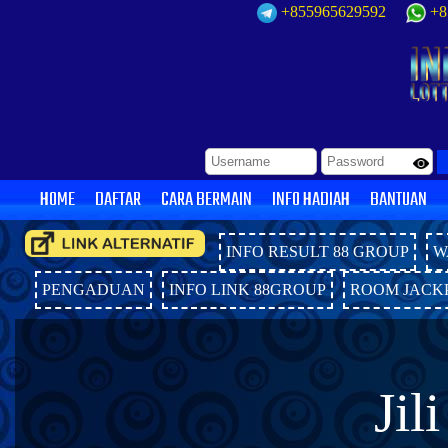
+855965629592
+8
HOME
DAFTAR
CARA BERMAIN
INFO HADIAH
BANTUAN
INFO RESULT 88 GROUP
W
PENGADUAN
INFO LINK 88GROUP
ROOM JACK
S
Jil