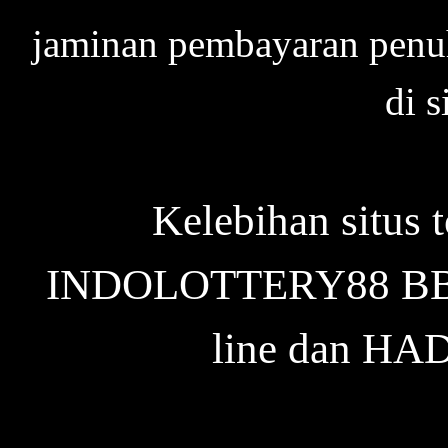
jaminan pembayaran penu
di s
Kelebihan situs t
INDOLOTTERY88 BBFS
line dan H