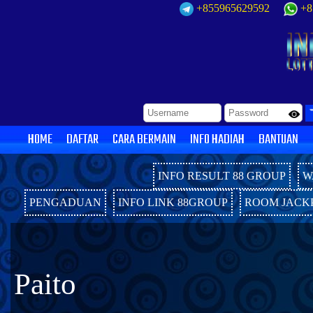
+855965629592
+8
HOME
DAFTAR
CARA BERMAIN
INFO HADIAH
BANTUAN
INFO RESULT 88 GROUP
W
PENGADUAN
INFO LINK 88GROUP
ROOM JACK
Paito