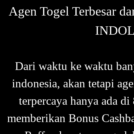
Agen Togel Terbesar dan
INDO
Dari waktu ke waktu ban
indonesia, akan tetapi ag
terpercaya hanya ada d
memberikan Bonus Cashba